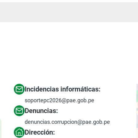
Incidencias informáticas:
soportepc2026@pae.gob.pe
Denuncias:
denuncias.corrupcion@pae.gob.pe
Dirección: